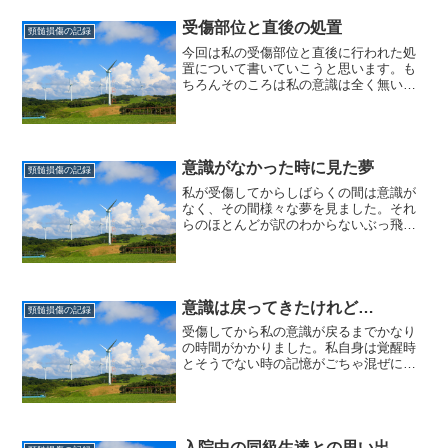
かわけのわからない毎日でし...
受傷部位と直後の処置
頸髄損傷の記録
今回は私の受傷部位と直後に行われた処
置について書いていこうと思います。も
ちろんそのころは私の意識は全く無いの
で、記憶は全くありません。なので後で
聞いた事だけしか書くことができませ
ん。身元の確定まで病院に搬送された時
にまず問題になったのが、「...
意識がなかった時に見た夢
頸髄損傷の記録
私が受傷してからしばらくの間は意識が
なく、その間様々な夢を見ました。それ
らのほとんどが訳のわからないぶっ飛ん
だ内容のものばかりでした。そこで今回
は当時見たいくつかの夢について書こう
と思います。HAT神戸沈没三宮の図書館
に勉強をしに行っている...
意識は戻ってきたけれど…
頸髄損傷の記録
受傷してから私の意識が戻るまでかなり
の時間がかかりました。私自身は覚醒時
とそうでない時の記憶がごちゃ混ぜにな
っているので、「いつ戻ったのか」正確
には分かりません。ただ今までの現実離
れしていた夢ではなくなったので「この
あたりからかな?」という...
入院中の同級生達との思い出