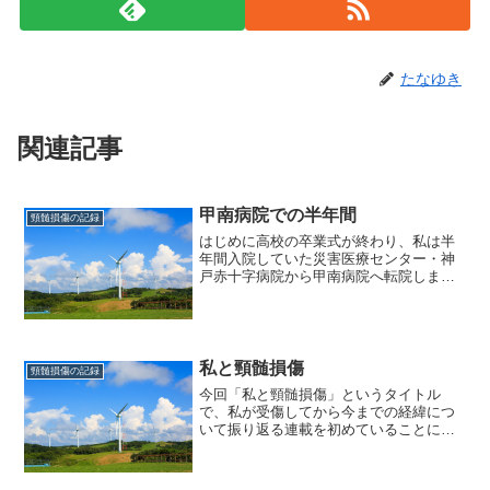
たなゆき
関連記事
甲南病院での半年間
頸髄損傷の記録
はじめに高校の卒業式が終わり、私は半
年間入院していた災害医療センター・神
戸赤十字病院から甲南病院へ転院しまし
た。甲南病院へ行ったのは胃瘻を外すと
いう目的がありました。この頃はまだ自
分がどういう状態なのかを完全に受け入
れることができていません...
私と頸髄損傷
頸髄損傷の記録
今回「私と頸髄損傷」というタイトル
で、私が受傷してから今までの経緯につ
いて振り返る連載を初めていることにし
ました。私自身受傷して人生が大きく変
わり、これまでにもいろいろな出来事が
ありました。当時は何が起こっているの