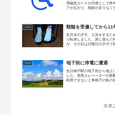
用磁気カードの代替として昨
アが広がり、残額が足りなくな
頸髄を受傷してから1
ブログ
先月末の夕方、入浴をするた
り転倒しました。床に落ちた
が、その日は日曜日の夕方で病
地下街に停電に遭遇
ブログ
先日神戸駅の地下街から地上
した。突然エレベーターの階
利用できないと車椅子の私の場
スポ