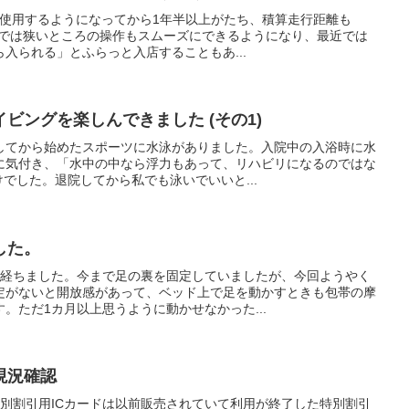
を使用するようになってから1年半以上がたち、積算走行距離も
。今では狭いところの操作もスムーズにできるようになり、最近では
入られる」とふらっと入店することもあ...
ビングを楽しんできました (その1)
してから始めたスポーツに水泳がありました。入院中の入浴時に水
に気付き、「水中の中なら浮力もあって、リハビリになるのではな
けでした。退院してから私でも泳いでいいと...
した。
が経ちました。今まで足の裏を固定していましたが、今回ようやく
定がないと開放感があって、ベッド上で足を動かすときも包帯の摩
。ただ1カ月以上思うように動かせなかった...
現況確認
の特別割引用ICカードは以前販売されていて利用が終了した特別割引