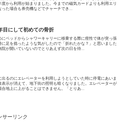
年度から利用が始まりました。今までの磁気カードよりも利用エリ
った場合も券売機などでチャーチでき...
1年目にして初めての骨折
めにベッドからシャワーキャリーに移乗する際に痙性で体が突っ張
時に足を捻ったような気がしたので「折れたかな？」と思いました
院が開いていないのでとりあえず次の日を待...
に出るのにエレベーターを利用しようとしていた時に停電にあいま
数表示が消えて、地下街の照明も暗くなりました。エレベーターが
合地上に上がることはできません。「とりあ...
ンサーリンク