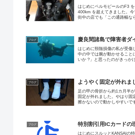
はじめにペルモピールのF3 
400km を超えてきました
街中の店でも「この通路幅なら
慶良間諸島で障害者ダイ
ブログ
はじめに頸髄損傷の私が受傷
中の中では腕が動かせること
いか ?」と思ったのがきっか
ようやく固定が外れま
ブログ
足の甲の骨折から約1カ月半
固定が外れました。やはり固
擦かないので動かしやすいです
特別割引用ICカードの
ブログ
はじめにスルッとKANSAI