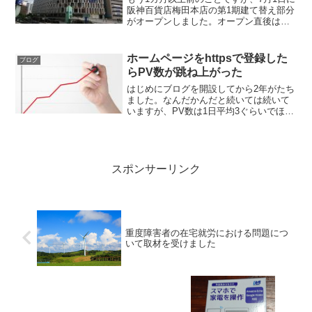
阪神百貨店梅田本店の第1期建て替え部分
がオープンしました。オープン直後は在
阪のテレビ局でも特集されたりと大変注
目を集めました。私もオープン1週間後に
訪れたのですが、到着したのが正午前だ
ホームページをhttpsで登録した
ブログ
ったということも...
らPV数が跳ね上がった
はじめにブログを開設してから2年がたち
ました。なんだかんだと続いては続いて
いますが、PV数は1日平均3ぐらいでほと
んどない状態です。たまにアクセス数の
多い日があっても、調べてみると海外か
ら不正アクセスを試みようとした形跡だ
ったり…。まあ趣味...
スポンサーリンク
重度障害者の在宅就労における問題につ
いて取材を受けました