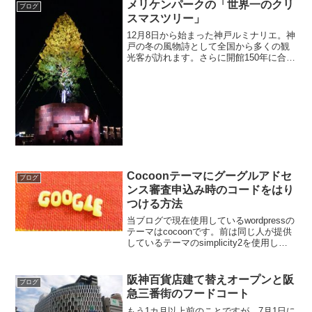
ているのかよく分りませんが、工事は進
メリケンパークの「世界一のクリ
ブログ
んでいるようです。展示...
スマスツリー」
12月8日から始まった神戸ルミナリエ。神
戸の冬の風物詩として全国から多くの観
光客が訪れます。さらに開館150年に合わ
せ今年はメリケンパークに「世界一のク
リスマスツリー」がお目見えしていま
す。6 日に東遊園地で身体の不自由な人
向けのハートフル...
Cocoonテーマにグーグルアドセ
ブログ
ンス審査申込み時のコードをはり
つける方法
当ブログで現在使用しているwordpressの
テーマはcocoonです。前は同じ人が提供
しているテーマのsimplicity2を使用して
いましたが、3月末ごろに新テーマとして
cocoonが発表され早速移行していまし
た。テーマが公開されてから...
阪神百貨店建て替えオープンと阪
ブログ
急三番街のフードコート
もう1カ月以上前のことですが、7月1日に