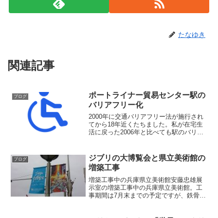
たなゆき
関連記事
ポートライナー貿易センター駅の
ブログ
バリアフリー化
2000年に交通バリアフリー法が施行され
てから18年近くたちました。私が在宅生
活に戻った2006年と比べても駅のバリア
フリー化は進んでいて、主要な駅はもち
ろん小さな駅にもエレベーターが設置さ
れるようになり車椅子でも移動しやすく
ジブリの大博覧会と県立美術館の
ブログ
なっています。...
増築工事
増築工事中の兵庫県立美術館安藤忠雄展
示室の増築工事中の兵庫県立美術館。工
事期間は7月末までの予定ですが、鉄骨を
組んでいてかなり本格的な工事をしてい
ます。外側からはどのような工事を行っ