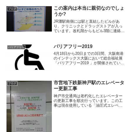
この案内は本当に親切なのでしょ
ブログ
うか?
JR灘駅南側には駅と直結したビルがあ
り、クリニックとドラッグストアが入っ
ています。改札階からもビル3階に連絡通
路で行くことができますが、先日駅を利
用するとこのような案内が提示されてい
ました。エレベーターでいったん1階に降
バリアフリー2019
バリアフリー
りて、駅ビルの入り口...
4月18日から20日までの3日間、大阪南港
のインテックス大阪において総合福祉展
「バリアフリー2019 」が開催されていま
す。福祉機器の展示会では日本最大級の
規模で、私も情報収集のため毎年訪れて
います。自宅で使用している介護用リフ
トを買い替え...
市営地下鉄新神戸駅のエレベータ
ブログ
ー更新工事
神戸市交通局は老朽化したエレベーター
の更新工事を順次行っています。この工
事は現在使用している「油圧式エレベー
ター」から「ロープ式エレベーター」に
更新する工事のため、工事期間が長く期
間中はエレベーターが使えなくなりま
す。今回は新神戸駅が工事の...