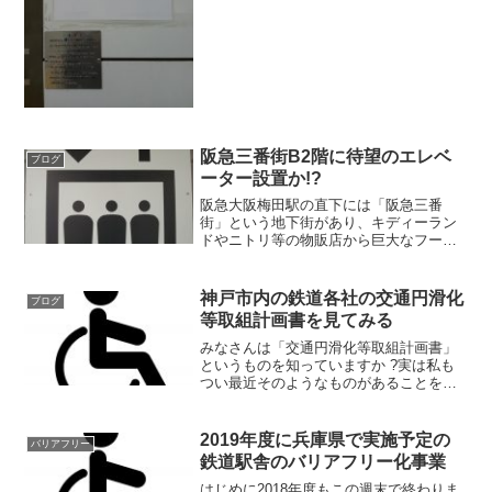
阪急三番街B2階に待望のエレベ
ブログ
ーター設置か!?
阪急大阪梅田駅の直下には「阪急三番
街」という地下街があり、キディーラン
ドやニトリ等の物販店から巨大なフード
ホールまで様々な店舗がそろっていて終
日にぎわっています。梅田の地下街はJR
を境にほとんどが南北に分断されていま
神戸市内の鉄道各社の交通円滑化
ブログ
すが、ここはホワイティ梅...
等取組計画書を見てみる
みなさんは「交通円滑化等取組計画書」
というものを知っていますか ?実は私も
つい最近そのようなものがあることを知
りました。これは交通バリアフリー法に
より各交通事業者が行う取り組みの計画
だそうです。鉄道やバスのホームページ
2019年度に兵庫県で実施予定の
バリアフリー
を見ると計画書を見るこ...
鉄道駅舎のバリアフリー化事業
はじめに2018年度もこの週末で終わりま